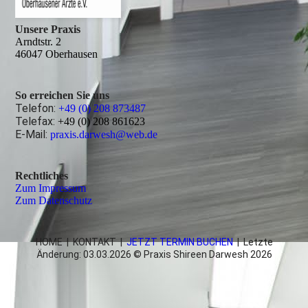
Unsere Praxis
Arndtstr. 2
46047 Oberhausen
So erreichen Sie uns
Telefon:
+49 (0) 208 873487
Telefax:
+49 (0) 208 861623
E-Mail:
praxis.darwesh@web.de
Rechtliches
Zum Impressum
Zum Datenschutz
HOME
|
KONTAKT
|
JETZT TERMIN BUCHEN
| Letzte
Änderung: 03.03.2026 © Praxis Shireen Darwesh 2026