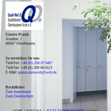
Unsere Praxis
Arndtstr. 2
46047 Oberhausen
So erreichen Sie uns
Telefon:
+49 (0) 208 873487
Telefax:
+49 (0) 208 861623
E-Mail:
praxis.darwesh@web.de
Rechtliches
Zum Impressum
Zum Datenschutz
HOME
|
KONTAKT
|
JETZT TERMIN BUCHEN
| Letzte