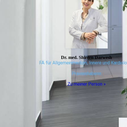
Dr. med. Shireen Darwesh
FÄ für Allgemeinmedizin, Innere und Kardiol
Praxisinhaberin
Zu meiner Person »