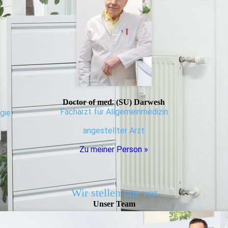
Doctor of med. (SU) Darwesh
Facharzt für Allgemeinmedizin
ogie
angestellter Arzt
Zu meiner Person »
Wir stellen uns vor
Unser Team